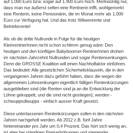
auf 1.000 Euro bzw. sogar auf 1.900 Euro hoch. Merkwürdig nur,
dass man nur äußerst selten eine Rentnerin trifft, wohlgemerkt
eine Renterin, keine Pensionärin, die im Monat mehr als 1.000
Euro zur Verfügung hat. Und das trotz Witwenrente und
Betriebsrente!
Als ob die dritte Nullrunde in Folge für die heutigen
KleinrentnerInnen nicht schon schlimm genug wäre: Den
heutigen und den künftigen Babyboomer-RentnerInnen drohen
im nächsten Jahrzehnt Nullrunden und sogar Rentensenkungen.
Denn die GROSSE Koalition will einen Nachholfaktor einführen.
Das bedeutet: Alle gesetzlichen Sicherheitsklauseln, die in den
vergangenen Jahren dazu geführt haben, dass die wegen der
allgemeinen Lohnsenkungen eigentlich fälligen Rentenkürzungen
ausgeblieben sind (die Renten sind ja an die Entwicklung der
Löhne gekoppelt, und die sind nicht gestiegen), werden -
schwuppsdiwupps - einfach ausser Kraft gesetzt.
Diese unterlassenen Rentenkürzungen sollen in den nächsten
Jahren nachgeholt werden. Ab 2012 z.B. fünf Jahre
hintereinander pro Jahr um 0,4 Prozent. Das hört sich wenig an,
ist aber bei ständigen Preiserhöhungen und steigender