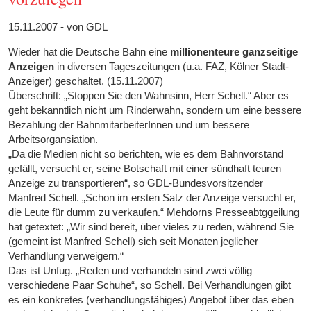
15.11.2007 - von GDL
Wieder hat die Deutsche Bahn eine
millionenteure
ganzseitige
Anzeigen
in diversen Tageszeitungen (u.a. FAZ, Kölner Stadt-
Anzeiger) geschaltet. (15.11.2007)
Überschrift: „Stoppen Sie den Wahnsinn, Herr Schell.“ Aber es
geht bekanntlich nicht um Rinderwahn, sondern um eine bessere
Bezahlung der BahnmitarbeiterInnen und um bessere
Arbeitsorgansiation.
„Da die Medien nicht so berichten, wie es dem Bahnvorstand
gefällt, versucht er, seine Botschaft mit einer sündhaft teuren
Anzeige zu transportieren“, so GDL-Bundesvorsitzender
Manfred Schell. „Schon im ersten Satz der Anzeige versucht er,
die Leute für dumm zu verkaufen.“ Mehdorns Presseabtggeilung
hat getextet: „Wir sind bereit, über vieles zu reden, während Sie
(gemeint ist Manfred Schell) sich seit Monaten jeglicher
Verhandlung verweigern.“
Das ist Unfug. „Reden und verhandeln sind zwei völlig
verschiedene Paar Schuhe“, so Schell. Bei Verhandlungen gibt
es ein konkretes (verhandlungsfähiges) Angebot über das eben