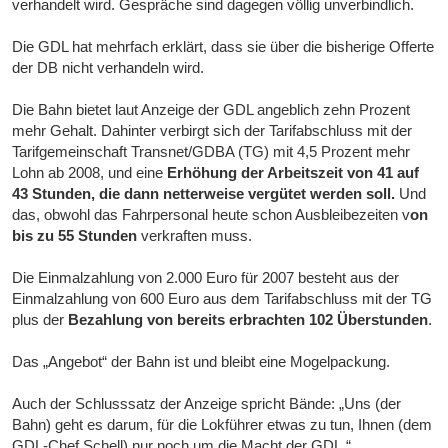
verhandelt wird. Gespräche sind dagegen völlig unverbindlich.
Die GDL hat mehrfach erklärt, dass sie über die bisherige Offerte
der DB nicht verhandeln wird.
Die Bahn bietet laut Anzeige der GDL angeblich zehn Prozent
mehr Gehalt. Dahinter verbirgt sich der Tarifabschluss mit der
Tarifgemeinschaft Transnet/GDBA (TG) mit 4,5 Prozent mehr
Lohn ab 2008, und eine
Erhöhung der Arbeitszeit von 41 auf
43 Stunden, die dann netterweise vergütet werden soll.
Und
das, obwohl das Fahrpersonal heute schon Ausbleibezeiten v
on
bis zu 55 Stunden
verkraften muss.
Die Einmalzahlung von 2.000 Euro für 2007 besteht aus der
Einmalzahlung von 600 Euro aus dem Tarifabschluss mit der TG
plus der
Bezahlung von bereits erbrachten 102 Überstunden
.
Das „Angebot“ der Bahn ist und bleibt eine Mogelpackung.
Auch der Schlusssatz der Anzeige spricht Bände: „Uns (der
Bahn) geht es darum, für die Lokführer etwas zu tun, Ihnen (dem
GDL-Chef Schell) nur noch um die Macht der GDL.“