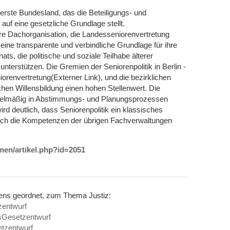
erste Bundesland, das die Beteiligungs- und
uf eine gesetzliche Grundlage stellt.
hre Dachorganisation, die Landesseniorenvertretung
ine transparente und verbindliche Grundlage für ihre
ats, die politische und soziale Teilhabe älterer
nterstützen. Die Gremien der Seniorenpolitik in Berlin -
orenvertretung(Externer Link), und die bezirklichen
chen Willensbildung einen hohen Stellenwert. Die
egelmäßig in Abstimmungs- und Planungsprozessen
d deutlich, dass Seniorenpolitik ein klassisches
uch die Kompetenzen der übrigen Fachverwaltungen
emen/artikel.php?id=2051
nens geordnet, zum Thema Justiz:
zentwurf
gsGesetzentwurf
tzentwurf