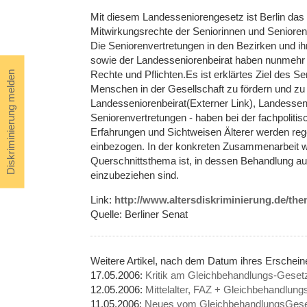
Mit diesem Landesseniorengesetz ist Berlin das 
Mitwirkungsrechte der Seniorinnen und Senioren a
Die Seniorenvertretungen in den Bezirken und i
sowie der Landesseniorenbeirat haben nunmehr e
Rechte und Pflichten.Es ist erklärtes Ziel des Sen
Diskriminierung melden
Menschen in der Gesellschaft zu fördern und zu u
Landesseniorenbeirat(Externer Link), Landesseni
Seniorenvertretungen - haben bei der fachpolitis
Erfahrungen und Sichtweisen Älterer werden r
einbezogen. In der konkreten Zusammenarbeit wir
Querschnittsthema ist, in dessen Behandlung a
einzubeziehen sind.
Link:
http://www.altersdiskriminierung.de/th
Quelle: Berliner Senat
Weitere Artikel, nach dem Datum ihres Erschei
17.05.2006:
Kritik am Gleichbehandlungs-Geset
12.05.2006:
Mittelalter, FAZ + Gleichbehandlun
11.05.2006:
Neues vom GleichbehandlungsGese