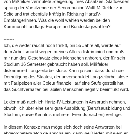
von Mißfelder vermutete Steigerung ihres Absatzes. Stattdessen
sprang der Vorsitzende der Senorenunion Wulff Mißfelder zur
Seite und trat ebenfalls kräftig in Richtung HartzIV-
EmpfängerInnen. Was die wohl wählen werden bei den
Kommunal-Landtags-Europa- und Bundestagswahlen?
-------
Ich, die weder raucht noch trinkt!, bin 55 Jahre alt, werde auf
dem Arbeitsmarkt wegen meines Alters diskriminiert und muß
mir nun das Geschwätz eines Menschen anhören, der für sein
Studium 16 Semester gebraucht haben soll. Mißfelder
diskriminiert Langzeitarbeitslose. Kann ja sein, dass durch die
Demütigung des Staates, der unverschuldet Langzeitarbeitslose
mit Faulpelzen aller Coleur finanziell auf eine Stufe gestellt hat,
das Suchtverhalten bei labilen Menschen negativ beeinflußt wird.
Leider muß auch ich Hartz-IV-Leistungen in Anspruch nehmen,
obwohl ich über eine sehr gute Ausbildung (Berufsausbildung und
Studium, sowie Kenntnis mehrerer Fremdsprachen) verfüge.
In diesem Kontext: man möge sich doch seine Antworten bei
abgeordnetenwatch.de anschauen, dann weiß jeder, mit wem er