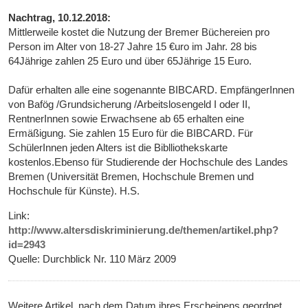
Nachtrag, 10.12.2018:
Mittlerweile kostet die Nutzung der Bremer Büchereien pro
Person im Alter von 18-27 Jahre 15 €uro im Jahr. 28 bis
64Jährige zahlen 25 Euro und über 65Jährige 15 Euro.
Dafür erhalten alle eine sogenannte BIBCARD. EmpfängerInnen
von Bafög /Grundsicherung /Arbeitslosengeld I oder II,
RentnerInnen sowie Erwachsene ab 65 erhalten eine
Ermäßigung. Sie zahlen 15 Euro für die BIBCARD. Für
SchülerInnen jeden Alters ist die Biblliothekskarte
kostenlos.Ebenso für Studierende der Hochschule des Landes
Bremen (Universität Bremen, Hochschule Bremen und
Hochschule für Künste). H.S.
Link:
http://www.altersdiskriminierung.de/themen/artikel.php?
id=2943
Quelle: Durchblick Nr. 110 März 2009
Weitere Artikel, nach dem Datum ihres Erscheinens geordnet,