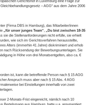
opäischen Gerichtshof in Luxemburg eine Frage zur
ne Gleichbehandlungsgesetz – AGG“ aus dem Jahre 2006
ter (Firma DBS in Hamburg), das Mitarbeiter/innen
wie
„für unser junges Team“
,
„Du bist zwischen 18-35
s sie die Stellenanforderungen nicht erfülle, sie erhielt
urden, wie sich im Gerichtsverfahren herausstellte,
res Alters (immerhin 41 Jahre) diskriminiert und erhob
hen nach Rücksendung der Bewerbungsunterlagen. Sie
hädigung in Höhe von drei Monatsentgelten, also ca. €
 worden ist, kann die betreffende Person nach § 15 AGG
solcher Anspruch muss aber nach § 15 Abs. 4 AGG
rmalerweise bei Einstellungen innerhalb von zwei
erlagen.
eser 2-Monats-Frist eingereicht, nämlich nach 10
us Bertelsmann aus Hamburg, hatte u.a. argumentiert,