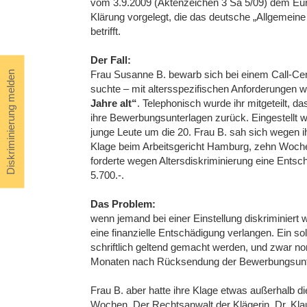
vom 3.9.2009 (Aktenzeichen 3 Sa 5/09) dem Eur
Klärung vorgelegt, die das deutsche „Allgemei
betrifft.
Der Fall:
Frau Susanne B. bewarb sich bei einem Call-Cen
Diskriminierung melden
suchte – mit altersspezifischen Anforderungen 
Jahre alt“
. Telephonisch wurde ihr mitgeteilt, das
ihre Bewerbungsunterlagen zurück. Eingestellt w
junge Leute um die 20. Frau B. sah sich wegen ih
Klage beim Arbeitsgericht Hamburg, zehn Woc
forderte wegen Altersdiskriminierung eine Entsc
5.700.-.
Das Problem:
wenn jemand bei einer Einstellung diskriminiert
eine finanzielle Entschädigung verlangen. Ein 
schriftlich geltend gemacht werden, und zwar no
Monaten nach Rücksendung der Bewerbungsunt
Frau B. aber hatte ihre Klage etwas außerhalb di
Wochen. Der Rechtsanwalt der Klägerin, Dr. Kla