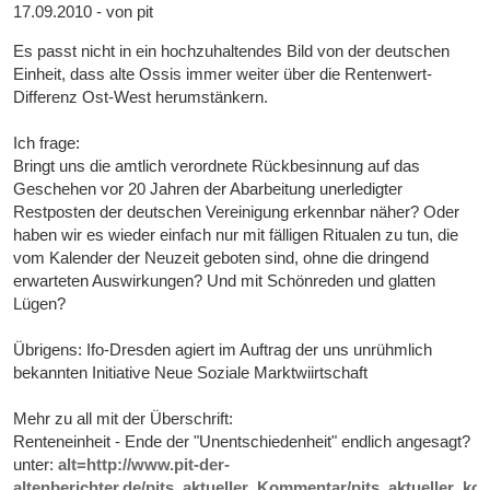
17.09.2010 - von pit
Es passt nicht in ein hochzuhaltendes Bild von der deutschen
Einheit, dass alte Ossis immer weiter über die Rentenwert-
Differenz Ost-West herumstänkern.
Ich frage:
Bringt uns die amtlich verordnete Rückbesinnung auf das
Geschehen vor 20 Jahren der Abarbeitung unerledigter
Restposten der deutschen Vereinigung erkennbar näher? Oder
haben wir es wieder einfach nur mit fälligen Ritualen zu tun, die
vom Kalender der Neuzeit geboten sind, ohne die dringend
erwarteten Auswirkungen? Und mit Schönreden und glatten
Lügen?
Übrigens: Ifo-Dresden agiert im Auftrag der uns unrühmlich
bekannten Initiative Neue Soziale Marktwiirtschaft
Mehr zu all mit der Überschrift:
Renteneinheit - Ende der "Unentschiedenheit" endlich angesagt?
unter:
alt=http://www.pit-der-
altenberichter.de/pits_aktueller_Kommentar/pits_aktueller_k