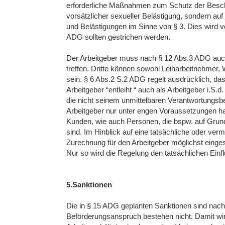
erforderliche Maßnahmen zum Schutz der Beschäft
vorsätzlicher sexueller Belästigung, sondern au
und Belästigungen im Sinne von § 3. Dies wird vo
ADG sollten gestrichen werden.
Der Arbeitgeber muss nach § 12 Abs.3 ADG auc
treffen. Dritte können sowohl Leiharbeitnehmer
sein. § 6 Abs.2 S.2 ADG regelt ausdrücklich, da
Arbeitgeber “entleiht “ auch als Arbeitgeber i.S
die nicht seinem unmittelbaren Verantwortungsbe
Arbeitgeber nur unter engen Voraussetzungen ha
Kunden, wie auch Personen, die bspw. auf Grund
sind. Im Hinblick auf eine tatsächliche oder verm
Zurechnung für den Arbeitgeber möglichst einges
Nur so wird die Regelung den tatsächlichen Einf
5.Sanktionen
Die in § 15 ADG geplanten Sanktionen sind nac
Beförderungsanspruch bestehen nicht. Damit 