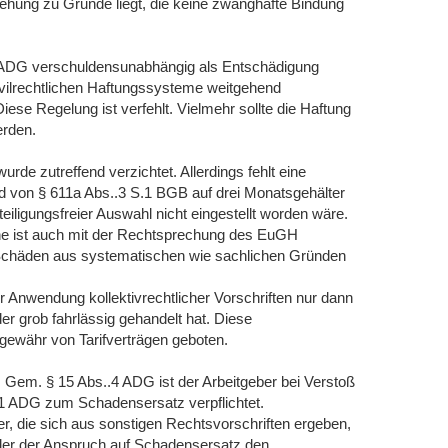
iehung zu Grunde liegt, die keine zwanghafte Bindung
 ADG verschuldensunabhängig als Entschädigung
ivilrechtlichen Haftungssysteme weitgehend
se Regelung ist verfehlt. Vielmehr sollte die Haftung
erden.
rde zutreffend verzichtet. Allerdings fehlt eine
 von § 611a Abs..3 S.1 BGB auf drei Monatsgehälter
eiligungsfreier Auswahl nicht eingestellt worden wäre.
e ist auch mit der Rechtsprechung des EuGH
le Schäden aus systematischen wie sachlichen Gründen
 Anwendung kollektivrechtlicher Vorschriften nur dann
er grob fahrlässig gehandelt hat. Diese
gewähr von Tarifverträgen geboten.
. Gem. § 15 Abs..4 ADG ist der Arbeitgeber bei Verstoß
.1 ADG zum Schadensersatz verpflichtet.
, die sich aus sonstigen Rechtsvorschriften ergeben,
h der der Anspruch auf Schadensersatz den