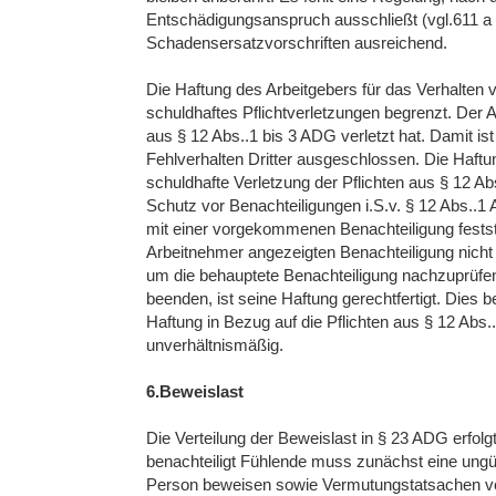
Entschädigungsanspruch ausschließt (vgl.611 a
Schadensersatzvorschriften ausreichend.
Die Haftung des Arbeitgebers für das Verhalten 
schuldhaftes Pflichtverletzungen begrenzt. Der Ar
aus § 12 Abs..1 bis 3 ADG verletzt hat. Damit is
Fehlverhalten Dritter ausgeschlossen. Die Haftun
schuldhafte Verletzung der Pflichten aus § 1
Schutz vor Benachteiligungen i.S.v. § 12 Abs..1
mit einer vorgekommenen Benachteiligung festste
Arbeitnehmer angezeigten Benachteiligung nich
um die behauptete Benachteiligung nachzuprüfen 
beenden, ist seine Haftung gerechtfertigt. Dies b
Haftung in Bezug auf die Pflichten aus § 12 Abs
unverhältnismäßig.
6.Beweislast
Die Verteilung der Beweislast in § 23 ADG erfol
benachteiligt Fühlende muss zunächst eine ungü
Person beweisen sowie Vermutungstatsachen vor