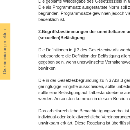
Die geplante Wiedergabe des Gesetzesziels in § 
Die als Programmsatz ausgestaltete Norm soll z
begründen. Programmsätze gewinnen jedoch vielf
bedenklich ist.
2.Begriffsbestimmungen der unmittelbaren u
Diskriminierung melden
(sexuellen)Belästigung
Die Definitionen in § 3 des Gesetzentwurfs wer
Insbesondere die Definition der Belästigung allerd
gegeben sein, wenn unerwünschte Verhaltenswei
bewirken.
Die in der Gesetzesbegründung zu § 3 Abs.3 ge
geringfügige Eingriffe ausscheiden, sollte unb
sollte eine Belästigung auf Tatbestandsebene a
werden. Ansonsten kommen in diesem Bereich u
Das arbeitsrechtliche Benachteiligungsverbot is
individual-oder kollektivrechtliche Vereinbarung
unwirksam erklärt. Diese Regelung ist überflüssi