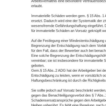
Arbeitsverhältnis eine besondere Vertrauensbez
erlaubt.
Immaterielle Schäden werden gem. § 15 Abs. 1
ersetzt. Dadurch wird eine der Systematik der z
wesensfremde Gefährdungshaftung eingeführt. Die
für immaterielle Schäden an Vorsatz geknüpft w
Auf die Festlegung einer Mindestentschädigung wu
Begrenzung der Entschädigung nach dem Vorbild
für den Fall, dass der Bewerber auch bei benacht
Eine solche Begrenzung der Entschädigungshöh
vereinbar; sie ist insbesondere für immateriel
geboten.
Gem.§ 15 Abs..2 ADG hat der Arbeitgeber bei der
Entschädigung zu leisten, wenn er vorsätzlich od
Haftungsbeschränkung ist durch die Richtigkeits
Sie sollte jedoch auf Vorsatz beschränkt werden
gegen das Benachteiligungsverbot des § 7 Abs.
Schadensersatzansprüche gegen den Arbeitgeber
bleiben unberührt. Es fehlt eine Regelung, nac