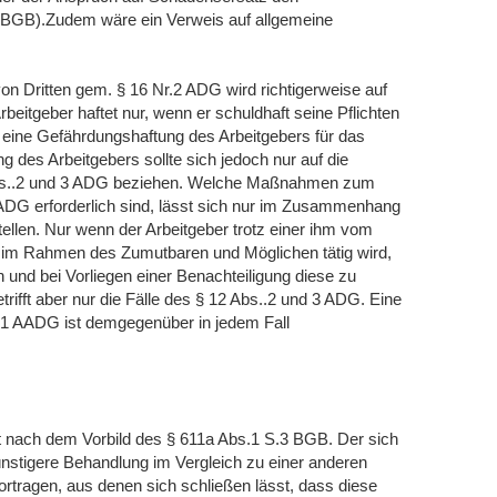
 BGB).Zudem wäre ein Verweis auf allgemeine
von Dritten gem. § 16 Nr.2 ADG wird richtigerweise auf
beitgeber haftet nur, wenn er schuldhaft seine Pflichten
t eine Gefährdungshaftung des Arbeitgebers für das
g des Arbeitgebers sollte sich jedoch nur auf die
2 Abs..2 und 3 ADG beziehen. Welche Maßnahmen zum
 ADG erforderlich sind, lässt sich nur im Zusammenhang
llen. Nur wenn der Arbeitgeber trotz einer ihm vom
t im Rahmen des Zumutbaren und Möglichen tätig wird,
und bei Vorliegen einer Benachteiligung diese zu
etrifft aber nur die Fälle des § 12 Abs..2 und 3 ADG. Eine
..1 AADG ist demgegenüber in jedem Fall
gt nach dem Vorbild des § 611a Abs.1 S.3 BGB. Der sich
nstigere Behandlung im Vergleich zu einer anderen
tragen, aus denen sich schließen lässt, dass diese