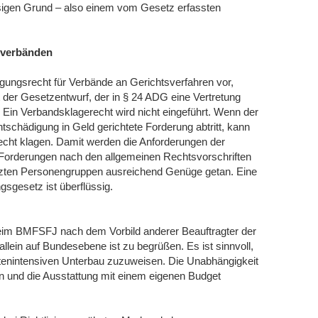
sigen Grund – also einem vom Gesetz erfassten
gsverbänden
ligungsrecht für Verbände an Gerichtsverfahren vor,
der Gesetzentwurf, der in § 24 ADG eine Vertretung
. Ein Verbandsklagerecht wird nicht eingeführt. Wenn der
tschädigung in Geld gerichtete Forderung abtritt, kann
echt klagen. Damit werden die Anforderungen der
er Forderungen nach den allgemeinen Rechtsvorschriften
ützten Personengruppen ausreichend Genüge getan. Eine
gsgesetz ist überflüssig.
 beim BMFSFJ nach dem Vorbild anderer Beauftragter der
llein auf Bundesebene ist zu begrüßen. Es ist sinnvoll,
tenintensiven Unterbau zuzuweisen. Die Unabhängigkeit
ln und die Ausstattung mit einem eigenen Budget