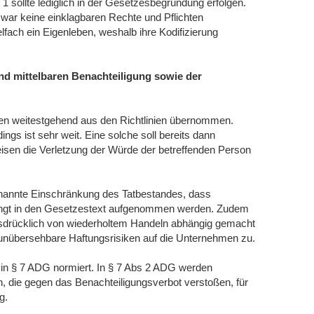
1 sollte lediglich in der Gesetzesbegründung erfolgen.
war keine einklagbaren Rechte und Pflichten
ach ein Eigenleben, weshalb ihre Kodifizierung
nd mittelbaren Benachteiligung sowie der
den weitestgehend aus den Richtlinien übernommen.
ings ist sehr weit. Eine solche soll bereits dann
sen die Verletzung der Würde der betreffenden Person
nannte Einschränkung des Tatbestandes, dass
edingt in den Gesetzestext aufgenommen werden. Zudem
usdrücklich von wiederholtem Handeln abhängig gemacht
nübersehbare Haftungsrisiken auf die Unternehmen zu.
t in § 7 ADG normiert. In § 7 Abs 2 ADG werden
en, die gegen das Benachteiligungsverbot verstoßen, für
g.