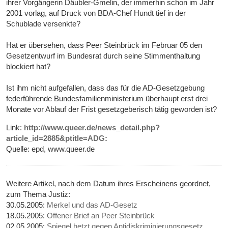
ihrer Vorgängerin Däubler-Gmelin, der immerhin schon im Jahr
2001 vorlag, auf Druck von BDA-Chef Hundt tief in der
Schublade versenkte?
Hat er übersehen, dass Peer Steinbrück im Februar 05 den
Gesetzentwurf im Bundesrat durch seine Stimmenthaltung
blockiert hat?
Ist ihm nicht aufgefallen, dass das für die AD-Gesetzgebung
federführende Bundesfamilienministerium überhaupt erst drei
Monate vor Ablauf der Frist gesetzgeberisch tätig geworden ist?
Link:
http://www.queer.de/news_detail.php?
article_id=2885&ptitle=ADG:
Quelle: epd, www.queer.de
Weitere Artikel, nach dem Datum ihres Erscheinens geordnet,
zum Thema Justiz:
30.05.2005:
Merkel und das AD-Gesetz
18.05.2005:
Offener Brief an Peer Steinbrück
02.05.2005:
Spiegel hetzt gegen Antidiskriminierungsgesetz