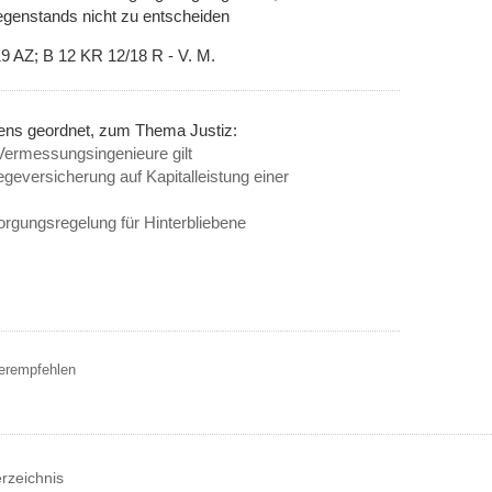
gegenstands nicht zu entscheiden
19 AZ; B 12 KR 12/18 R - V. M.
nens geordnet, zum Thema Justiz:
e Vermessungsingenieure gilt
geversicherung auf Kapitalleistung einer
sorgungsregelung für Hinterbliebene
terempfehlen
erzeichnis