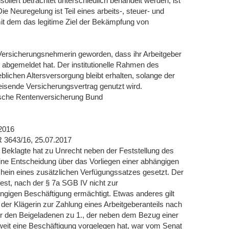
soliert betrachtet unterschiedlich behandelt werden, ist
e Neuregelung ist Teil eines arbeits-, steuer- und
t dem das legitime Ziel der Bekämpfung von
 Versicherungsnehmerin geworden, dass ihr Arbeitgeber
e abgemeldet hat. Der institutionelle Rahmen des
blichen Altersversorgung bleibt erhalten, solange der
isende Versicherungsvertrag genutzt wird.
utsche Rentenversicherung Bund
.2016
R 3643/16, 25.07.2017
 Beklagte hat zu Unrecht neben der Feststellung des
ine Entscheidung über das Vorliegen einer abhängigen
hein eines zusätzlichen Verfügungssatzes gesetzt. Der
est, nach der § 7a SGB IV nicht zur
ngigen Beschäftigung ermächtigt. Etwas anderes gilt
 der Klägerin zur Zahlung eines Arbeitgeberanteils nach
ür den Beigeladenen zu 1., der neben dem Bezug einer
nsoweit eine Beschäftigung vorgelegen hat, war vom Senat