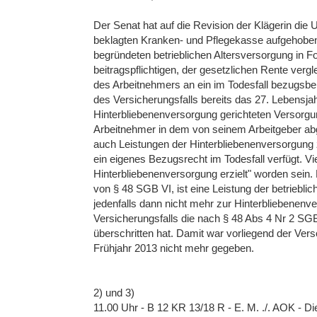
Der Senat hat auf die Revision der Klägerin die
beklagten Kranken- und Pflegekasse aufgehobe
begründeten betrieblichen Altersversorgung in F
beitragspflichtigen, der gesetzlichen Rente ve
des Arbeitnehmers an ein im Todesfall bezugsbe
des Versicherungsfalls bereits das 27. Lebensjahr
Hinterbliebenenversorgung gerichteten Versorg
Arbeitnehmer in dem von seinem Arbeitgeber ab
auch Leistungen der Hinterbliebenenversorgung
ein eigenes Bezugsrecht im Todesfall verfügt. V
Hinterbliebenenversorgung erzielt" worden sein. 
von § 48 SGB VI, ist eine Leistung der betriebli
jedenfalls dann nicht mehr zur Hinterbliebenenve
Versicherungsfalls die nach § 48 Abs 4 Nr 2 S
überschritten hat. Damit war vorliegend der Vers
Frühjahr 2013 nicht mehr gegeben.
2) und 3)
11.00 Uhr - B 12 KR 13/18 R - E. M. ./. AOK - 