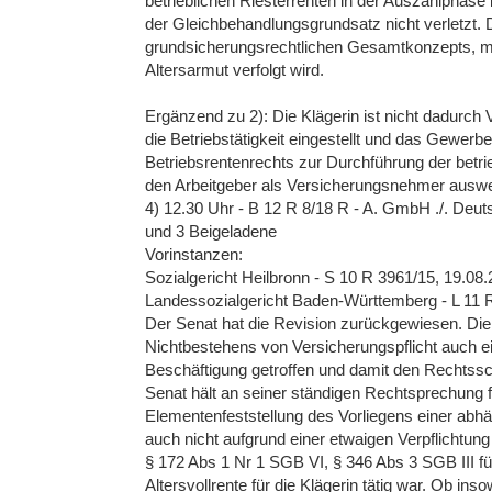
betrieblichen Riesterrenten in der Auszahlphase i
der Gleichbehandlungsgrundsatz nicht verletzt. Di
grundsicherungsrechtlichen Gesamtkonzepts, mi
Altersarmut verfolgt wird.
Ergänzend zu 2): Die Klägerin ist nicht dadurch
die Betriebstätigkeit eingestellt und das Gewerb
Betriebsrentenrechts zur Durchführung der betrie
den Arbeitgeber als Versicherungsnehmer auswe
4) 12.30 Uhr - B 12 R 8/18 R - A. GmbH ./. De
und 3 Beigeladene
Vorinstanzen:
Sozialgericht Heilbronn - S 10 R 3961/15, 19.08
Landessozialgericht Baden-Württemberg - L 11 
Der Senat hat die Revision zurückgewiesen. Die
Nichtbestehens von Versicherungspflicht auch e
Beschäftigung getroffen und damit den Rechtssc
Senat hält an seiner ständigen Rechtsprechung f
Elementenfeststellung des Vorliegens einer abhä
auch nicht aufgrund einer etwaigen Verpflichtung
§ 172 Abs 1 Nr 1 SGB VI, § 346 Abs 3 SGB III f
Altersvollrente für die Klägerin tätig war. Ob i