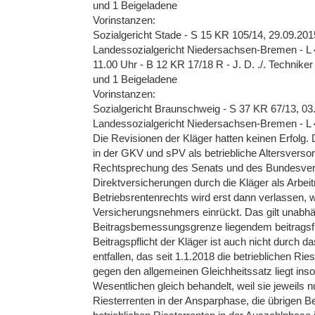
und 1 Beigeladene
Vorinstanzen:
Sozialgericht Stade - S 15 KR 105/14, 29.09.201
Landessozialgericht Niedersachsen-Bremen - L 
11.00 Uhr - B 12 KR 17/18 R - J. D. ./. Technik
und 1 Beigeladene
Vorinstanzen:
Sozialgericht Braunschweig - S 37 KR 67/13, 03
Landessozialgericht Niedersachsen-Bremen - L 
Die Revisionen der Kläger hatten keinen Erfolg. 
in der GKV und sPV als betriebliche Altersversor
Rechtsprechung des Senats und des Bundesverfa
Direktversicherungen durch die Kläger als Arbei
Betriebsrentenrechts wird erst dann verlassen, 
Versicherungsnehmers einrückt. Das gilt unabhä
Beitragsbemessungsgrenze liegendem beitragsfre
Beitragspflicht der Kläger ist auch nicht durch
entfallen, das seit 1.1.2018 die betrieblichen Ri
gegen den allgemeinen Gleichheitssatz liegt inso
Wesentlichen gleich behandelt, weil sie jeweils nu
Riesterrenten in der Ansparphase, die übrigen B