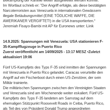
Bekämpfung der Kartelle weiter ausgeweitet werden könnte.
Im Wortlaut schrieb er: "Der Angriff erfolgte, als diese bestätigten
Narcoterroristen aus Venezuela in internationalen Gewässern
illegale Betäubungsmittel (EINE TÖDLICHE WAFFE, DIE
AMERIKANER VERGIFTET!) in die USA transportierten.“
Jeremiah Fisayo-Bambi mit AP für Euronews unter:
Link
14.9.2025: Spannungen mit Venezuela: USA stationieren F-
35-Kampfflugzeuge in Puerto Rico
Zuerst veröffentlicht am 14/09/2025 - 13:17 MESZ •Zuletzt
aktualisiert 19:06
Fünf US-Kampfjets des Typs F-35 sind inmitten der Spannungen
mit Venezuela in Puerto Rico gelandet. Caracas verurteilte den
Angriff auf ein Fischerboot durch einen US-Zerstörer, der sein
Militär trainierte.
Die militärischen Spannungen zwischen den Vereinigten Staaten
und Venezuela sind am Wochenende weiter eskaliert. Fünf US-
Kampfjets des Typs F-35 landeten am Samstag auf dem
ehemaligen Stützpunkt Roosevelt Roads in Ceiba, Puerto Rico,
als Teil des von Präsident Donald Trump angeordneten