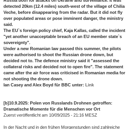
Russia both for attacks on Ukraine and surveillance. It was
detected 20km (12.4 miles) south-west of the village of Chilia
Veche, before disappearing from the radar. But it did not fly
over populated areas or pose imminent danger, the ministry
said.
The EU`s foreign policy chief, Kaja Kallas, called the incident
"yet another unacceptable breach of an EU member state`s
sovereignty".
Under a new Romanian law passed this summer, the pilots
were authorised to shoot the Russian drone down, but
decided not to. The defence ministry said it "assessed the
collateral risks and decided not to open fire". The statement
came after the air force was criticised in Romanian media for
not shooting the drone down.
Ian Casey and Alex Boyd für BBC unter:
Link
[b]10.9.2025: Polen von Russlands Drohnen getroffen:
Dramatische Momente für die Menschen vor Ort
Zuerst veröffentlicht am 10/09/2025 - 21:16 MESZ
In der Nacht und in den frühen Morgenstunden sind zahlreiche