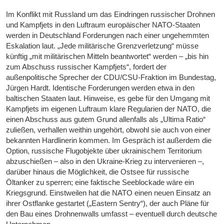
Im Konflikt mit Russland um das Eindringen russischer Drohnen
und Kampfjets in den Luftraum europäischer NATO-Staaten
werden in Deutschland Forderungen nach einer ungehemmten
Eskalation laut. „Jede militärische Grenzverletzung“ müsse
künftig „mit militärischen Mitteln beantwortet“ werden – „bis hin
zum Abschuss russischer Kampfjets“, fordert der
außenpolitische Sprecher der CDU/CSU-Fraktion im Bundestag,
Jürgen Hardt. Identische Forderungen werden etwa in den
baltischen Staaten laut. Hinweise, es gebe für den Umgang mit
Kampfjets im eigenen Luftraum klare Regularien der NATO, die
einen Abschuss aus gutem Grund allenfalls als „Ultima Ratio“
zuließen, verhallen weithin ungehört, obwohl sie auch von einer
bekannten Hardlinerin kommen. Im Gespräch ist außerdem die
Option, russische Flugobjekte über ukrainischem Territorium
abzuschießen – also in den Ukraine-Krieg zu intervenieren –,
darüber hinaus die Möglichkeit, die Ostsee für russische
Öltanker zu sperren; eine faktische Seeblockade wäre ein
Kriegsgrund. Einstweilen hat die NATO einen neuen Einsatz an
ihrer Ostflanke gestartet („Eastern Sentry“), der auch Pläne für
den Bau eines Drohnenwalls umfasst – eventuell durch deutsche