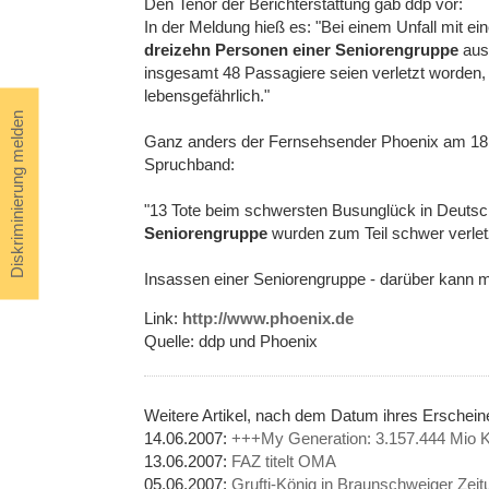
Den Tenor der Berichterstattung gab ddp vor:
In der Meldung hieß es: "Bei einem Unfall mit 
dreizehn Personen einer Seniorengruppe
aus
insgesamt 48 Passagiere seien verletzt worden, t
lebensgefährlich."
Diskriminierung melden
Ganz anders der Fernsehsender Phoenix am 18
Spruchband:
"13 Tote beim schwersten Busunglück in Deutsch
Seniorengruppe
wurden zum Teil schwer verletz
Insassen einer Seniorengruppe - darüber kann 
Link:
http://www.phoenix.de
Quelle: ddp und Phoenix
Weitere Artikel, nach dem Datum ihres Ersche
14.06.2007:
+++My Generation: 3.157.444 Mio Kl
13.06.2007:
FAZ titelt OMA
05.06.2007:
Grufti-König in Braunschweiger Zeit