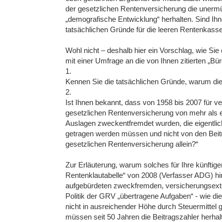
der gesetzlichen Rentenversicherung die unermüd
„demografische Entwicklung“ herhalten. Sind Ih
tatsächlichen Gründe für die leeren Rentenkass
Wohl nicht – deshalb hier ein Vorschlag, wie Si
mit einer Umfrage an die von Ihnen zitierten „Bü
1.
Kennen Sie die tatsächlichen Gründe, warum di
2.
Ist Ihnen bekannt, dass von 1958 bis 2007 für v
gesetzlichen Rentenversicherung von mehr als e
Auslagen zweckentfremdet wurden, die eigentlich
getragen werden müssen und nicht von den Beit
gesetzlichen Rentenversicherung allein?“
Zur Erläuterung, warum solches für Ihre künftig
Rentenklautabelle“ von 2008 (Verfasser ADG) hi
aufgebürdeten zweckfremden, versicherungsext
Politik der GRV „übertragene Aufgaben“ - wie 
nicht in ausreichender Höhe durch Steuermittel 
müssen seit 50 Jahren die Beitragszahler herhal