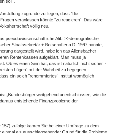
n soll".
orstellung zugrunde zu liegen, dass "die
 Fragen veranlassen könnte "zu reagieren". Das wäre
Volksherrschaft völlig neu.
"das pseudowissenschaftliche Alibi >>demografische
scher Staatssekretär + Botschafter a.D. 1997 nannte,
herung dargestellt wird, habe ich das Allensbacher
 leeren Rentenkassen aufgeklärt. Man muss ja
. Ob es einen Sinn hat, das ist natürlich nicht sicher, -
eisten Lügen" mit der Wahrheit zu begegnen.
ss ein solch "renommiertes" Institut womöglich
bnis: „Bundesbürger weitgehend unentschlossen, wie die
 daraus entstehende Finanzprobleme der
e 157) zufolge kamen Sie bei einer Umfrage zu dem
 einmal als ausschlaggebender Grund für die Probleme