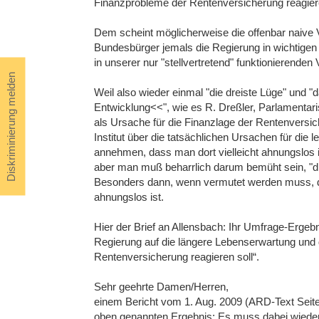
Finanzprobleme der Rentenversicherung reagiere
Dem scheint möglicherweise die offenbar naive V
Bundesbürger jemals die Regierung in wichtigen
in unserer nur "stellvertretend" funktionierenden 
Diskriminierung melden
Weil also wieder einmal "die dreiste Lüge" und 
Entwicklung<<", wie es R. Dreßler, Parlamentari
als Ursache für die Finanzlage der Rentenversic
Institut über die tatsächlichen Ursachen für die
annehmen, dass man dort vielleicht ahnungslos ist
aber man muß beharrlich darum bemüht sein, "dr
Besonders dann, wenn vermutet werden muss, da
ahnungslos ist.
Hier der Brief an Allensbach: Ihr Umfrage-Erge
Regierung auf die längere Lebenserwartung und
Rentenversicherung reagieren soll“.
Sehr geehrte Damen/Herren,
einem Bericht vom 1. Aug. 2009 (ARD-Text Seit
oben genannten Ergebnis: Es muss dabei wieder