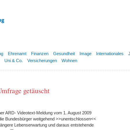
ng
Ehrenamt
Finanzen
Gesundheit
Image
Internationales
Uni & Co.
Versicherungen
Wohnen
Umfrage getäuscht
einer ARD- Videotext-Meldung vom 1. August 2009
s "die Bundesbürger weitgehend >>unentschlossen<<
e längere Lebenserwartung und daraus entstehende