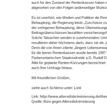
auch für den Zustand der Rentenkassen haben m
abgesehen von den Folgen anderweitiger Murkserei
Es ist unerhört, wie Medien und Politiker die R
Behauptung, die Regierung leiste „Zuschüsse zu
der verlogenen Behauptung, diese Überweisungen
Beitragsüberschüssen bezahlten versicherungs
Solche Tatsachen werden in zunehmendem Umfan
resultieren daher höchstens darin, dass sie als 
Denn die von Ihnen zitierte „längere Lebenserwa
für die leeren Rentenkassen wurde bereits 199
Parlamentarischen Staatssekretär a.D. Rudolf D
Alibi für geplante Renten-Kürzungen bezeichnet 
auch Ihre Umfrage hinaus.
Mit freundlichen Grüßen,
siehe auch Schlemo unter:
Link
Link:
http://www.altersdiskriminierung.de/th
Quelle: Büro gegen Altersdiskriminierung