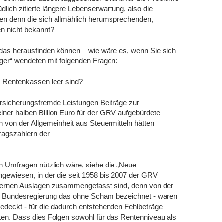
lich zitierte längere Lebenserwartung, also die
nen denn die sich allmählich herumsprechenden,
en nicht bekannt?
e das herausfinden können – wie wäre es, wenn Sie sich
rger“ wendeten mit folgenden Fragen:
e Rentenkassen leer sind?
ersicherungsfremde Leistungen Beiträge zur
iner halben Billion Euro für der GRV aufgebürdete
 von der Allgemeinheit aus Steuermitteln hätten
ragszahlern der
en Umfragen nützlich wäre, siehe die „Neue
ngewiesen, in der die seit 1958 bis 2007 der GRV
ernen Auslagen zusammengefasst sind, denn von der
die Bundesregierung das ohne Scham bezeichnet - waren
gedeckt - für die dadurch entstehenden Fehlbeträge
ten. Dass dies Folgen sowohl für das Rentenniveau als