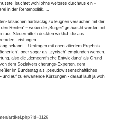
usste, leuchtet wohl ohne weiteres durchaus ein –
 in der Rentenpolitik. ...
enten-Tatsachen hartnäckig zu leugnen versuchen mit der
 den Renten“ – wobei die „Bürger“ getäuscht werden mit
 aus Steuermitteln deckten wirklich die aus
fremden Leistungen
g bekannt – Umfragen mit oben zitiertem Ergebnis
„lächerlich“, oder sogar als „zynisch“ empfunden werden.
rtung, also die „demografische Entwicklung“ als Grund
7 von dem Sozialversicherungs-Experten, dem
reßler im Bundestag als „pseudowissenschaftliches
– und auf zu erwartende Kürzungen - darauf läuft ja wohl
emen/artikel.php?id=3126