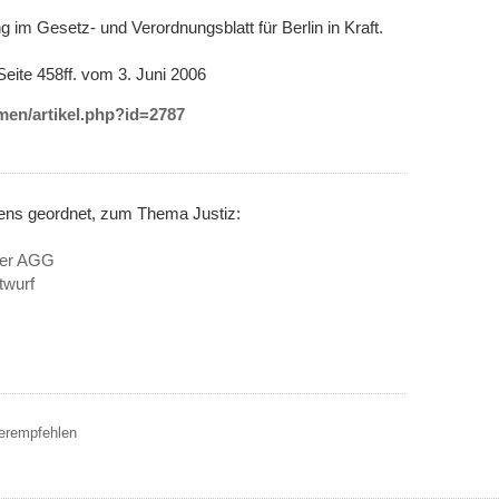
 im Gesetz- und Verordnungsblatt für Berlin in Kraft.
Seite 458ff. vom 3. Juni 2006
emen/artikel.php?id=2787
nens geordnet, zum Thema Justiz:
ber AGG
twurf
terempfehlen