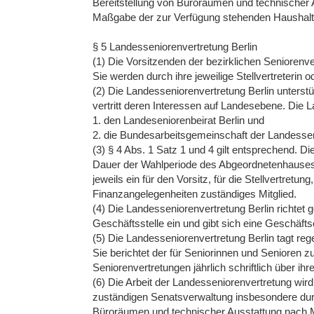
Bereitstellung von Büroräumen und technischer
Maßgabe der zur Verfügung stehenden Haushaltsm
§ 5 Landesseniorenvertretung Berlin
(1) Die Vorsitzenden der bezirklichen Seniorenve
Sie werden durch ihre jeweilige Stellvertreterin od
(2) Die Landesseniorenvertretung Berlin unterstü
vertritt deren Interessen auf Landesebene. Die L
1. den Landeseniorenbeirat Berlin und
2. die Bundesarbeitsgemeinschaft der Landesse
(3) § 4 Abs. 1 Satz 1 und 4 gilt entsprechend. D
Dauer der Wahlperiode des Abgeordnetenhauses 
jeweils ein für den Vorsitz, für die Stellvertretung
Finanzangelegenheiten zuständiges Mitglied.
(4) Die Landesseniorenvertretung Berlin richte
Geschäftsstelle ein und gibt sich eine Geschäft
(5) Die Landesseniorenvertretung Berlin tagt rege
Sie berichtet der für Seniorinnen und Senioren 
Seniorenvertretungen jährlich schriftlich über ihre
(6) Die Arbeit der Landesseniorenvertretung wir
zuständigen Senatsverwaltung insbesondere durch
Büroräumen und technischer Ausstattung nach 